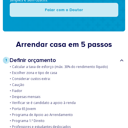
Falar com o Doutor
Arrendar casa em 5 passos
Definir orçamento
1
• Calcular a taxa de esforço (máx. 30% do rendimento líquido)
​• Escolher zona e tipo de casa​
• Considerar custos extra:​
ㅤ• Caução​
ㅤ• Fiador​
ㅤ• Despesas mensais
​• Verificar se é candidato a apoio à renda
​ㅤ• Porta 65 Jovem​
ㅤ• Programa de Apoio ao Arrendamento
​ㅤ• Programa 1.º Direito​
ㅤ• Professores e estudantes deslocados