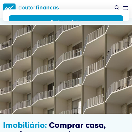
Saltar
possível enquanto utilizador do portal Doutor Finanças e
para
personalizar conteúdos e anúncios.
Saiba mais sobre as
conteúdo
funcionalidades dos cookies
aqui
.
principal
Respeitamos a sua privacidade e estamos comprometidos com
Confirmar seleção
a transparência no uso de cookies no nosso website. Não
Rejeitar cookies
recolhemos, processamos ou armazenamos quaisquer dados
pessoais através de cookies durante a navegação normal no
nosso website.
Os cookies utilizados no nosso website são limitados a cookies
essenciais e funcionais que melhoram o desempenho do site e
a experiência do utilizador. Estes cookies não contêm
informações pessoalmente identificáveis e não rastreiam a
sua atividade fora do nosso site. Conheça a nossa
Política de
Privacidade
O business.safety.google usa cookies da Google para oferecer
os respetivos serviços, melhorar a qualidade destes e analisar
o tráfego.
Saiba mais.
Cookies estritamente necessários
Sempre ativos
Cookies para 
Cookies para estatística
Cookies para
Cookies para marketing e personalização
Imobiliário:
Comprar casa,