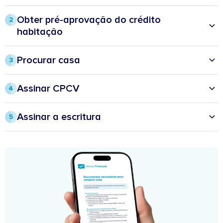
Obter pré-aprovação do crédito
2
habitação
• Recorrer a intermediário de crédito para obter propostas de vários
bancos​
Procurar casa
3
• Reunir os documentos necessários​
• Definir:​
• Analisar:​
ㅤ• Tipologia
ㅤ• Prazo do empréstimo
Assinar CPCV
4
​ㅤ• Localização​
​ㅤ• Taxa de juro: fixa, variável ou mista
• Não é obrigatório, mas comum e aconselhável​
ㅤ• Enquadramento no orçamento​
​ㅤ• TAEG (taxa anual de encargos efetiva global)​
• Formaliza o valor do imóvel, prazos e condições de venda
• Pesquisar em portais e imobiliárias​
Assinar a escritura
ㅤ• MTIC (montante total imputado ao consumidor)
5
​• É pago o valor do sinal (normalmente entre 10 a 20%)
ㅤ• Criar alertas com os parâmetros definidos
• O banco avalia o imóvel​
​• Alternativas: anunciar procura na rede de contactos e procurar
• Faz-se a adjudicação e a assinatura da escritura
cartazes “vende-se” na zona pretendida
​• O banco liberta o montante para pagar o imóvel ao vendedor
​• A casa é sua 😊