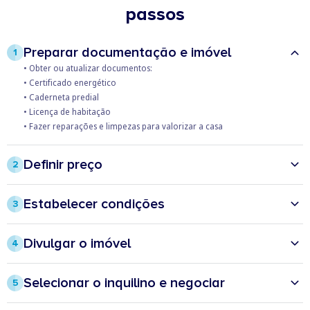
passos
Preparar documentação e imóvel​
1
• Obter ou atualizar documentos:​
ㅤ• Certificado energético​
ㅤ• Caderneta predial​
ㅤ• Licença de habitação​
• Fazer reparações e limpezas para valorizar a casa​
Definir preço
2
• Analisar rendas para casas idênticas (zona, tipologia e estado de
conservação)
Estabelecer condições
3
​• Ter em conta todas as despesas (e benefícios fiscais):​
• Vai pedir caução (máx.: valor de 2 rendas)?​
ㅤ• IMI​
• E pagamento antecipado de rendas (máx.: 2 meses)?
ㅤ• IRS (5 a 25%, consoante a duração do contrato, exceto se englobar)​
Divulgar o imóvel
4
​• Exige fiador?​
ㅤ• Despesas de condomínio​
• Tirar boas fotografias​
• Qual a duração do contrato?
ㅤ• Seguros​
ㅤ• Casa arrumada e despersonalizada​
• Outras condições (ex.: quem paga obras, proibição de animais)​​
Selecionar o inquilino e negociar
ㅤ• Crédito habitação​
5
ㅤ• Boa iluminação​
ㅤ• Margem para compensar obras de conservação e períodos de
• Pedir documentos​
• Divulgar em sites especializados​