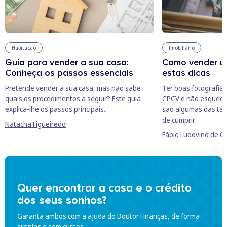
Habitação
Imobiliário
Guia para vender a sua casa:
Como vender u
Conheça os passos essenciais
estas dicas
Pretende vender a sua casa, mas não sabe
Ter boas fotografias
quais os procedimentos a seguir? Este guia
CPCV e não esquecer
explica-lhe os passos principais.
são algumas das tar
de cumprir.
Natacha Figueiredo
Fábio Ludovino de C
Quer encontrar a casa e o crédito
dos seus sonhos?
Garanta ambos com a ajuda do Doutor Finanças, de forma
simples e sem custos.