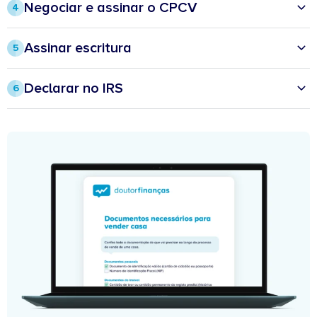
🛑 Pode ter exclusividade​
Negociar e assinar o CPCV
4
ㅤ• Casa arrumada e despersonalizada​
Sem imobiliária:
• Obter certificado energético e juntar outros documentos (ver
ㅤ• Boa iluminação​
🛑 Pode ser mais demorado​​
checklist)​
• Divulgar em sites especializados​
Assinar escritura
🛑 Exige tempo, conhecimento e capacidade de divulgação​
5
• Receber visitas
ㅤ• Incluir boa descrição, planta e classe do certificado energético
✅ Sem comissão​
• Obter distrate (libertação da hipoteca), caso haja crédito habitação
• Avaliar propostas: preços, prazos, condições e dependência de
✅ Controlo total​
• Assinar a escritura no balcão Casa Pronta, conservatória ou notário:​
financiamento
Declarar no IRS​
6
• Receber o pagamento
• Negociar sinal (10 a 20% do valor de venda)​
• Declarar a venda (Anexo G, ano seguinte)​
• Entregar as chaves​
• Assinar CPCV​
• Despesas dedutíveis com fatura: impostos/escritura, comissões, obras
• Pagar comissão à imobiliária, se aplicável​
ㅤ• Definir quem trata do distrate/levantamento da hipoteca e até quando
(últimos 12 anos)​
• Confirmar enquadramento em isenções por reinvestimento:​
ㅤ• Habitação própria e permanente (24 meses antes ou 36 depois da
venda)​
ㅤ• Produto financeiro destinado à reforma até 6 meses após a venda
(reformado ou 65+ anos)​