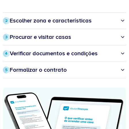
Escolher zona e características​
2
• Escolher localização​
• Selecionar tipologia (T1, T2, etc.)​
Procurar e visitar casas
3
• Definir outras características prioritárias (elevador, garagem, etc.)​
• Pesquisar em portais, redes sociais e imobiliárias​
• Decidir: Mobilada ou por mobilar?​
• Marcar visitas e comprar opções​
Verificar documentos e condições
4
• Levar checklist para vistoria (estrutura, canalização, parte elétrica,
• Verificar documentos​
móveis)
ㅤ• Certificado energético​
Formalizar o contrato
5
ㅤ• Licença de utilização​
• Entregar documentos (ver checklist)​
ㅤ• Caderneta predial​
• Fazer inventário e registar estado da casa no contrato​
• Rever condições do contrato:
• Ler e assinar o contrato de arrendamento​
ㅤ• Duração​
• Pagar caução e primeira renda​
ㅤ• Valor​
• Mudar titularidade dos serviços (água, eletricidade, gás, internet,
ㅤ• Atualizações
televisão)​
ㅤ• Regras de saída​