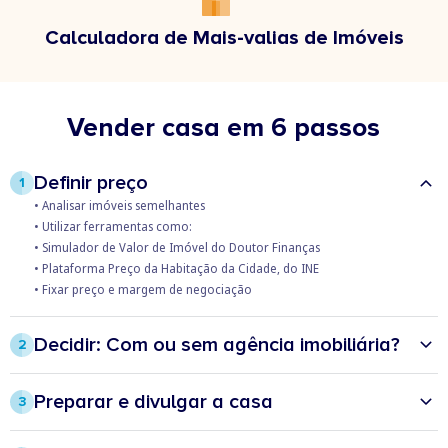
Calculadora de Mais-valias de Imóveis
Vender casa em 6 passos
Definir preço
1
• Analisar imóveis semelhantes​
• Utilizar ferramentas como:​
ㅤ• Simulador de Valor de Imóvel do Doutor Finanças​
ㅤ• Plataforma Preço da Habitação da Cidade, do INE​
• Fixar preço e margem de negociação
Decidir: Com ou sem agência imobiliária?
2
Com imobiliária:
✅ Maior divulgação​
Preparar e divulgar a casa
3
✅ Trata de todo o processo​
• Fazer reparações e melhorias com impacto visual
🛑 Comissão (normalmente, cerca de 5% do valor de venda)​
• Tirar boas fotografias​