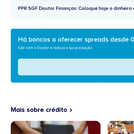
PPR SGF Doutor Finanças: Coloque hoje o dinheiro a
Há bancos a oferecer spreads desde 
Fale com o Doutor e reduza a sua prestação
Mais sobre crédito