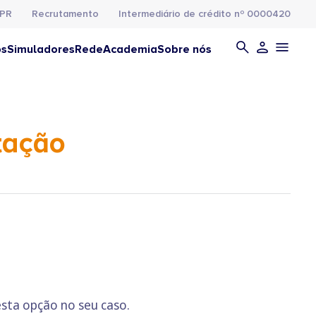
PR
Recrutamento
Intermediário de crédito nº 0000420
os
Simuladores
Rede
Academia
Sobre nós
tação
sta opção no seu caso.