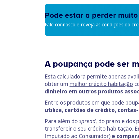
Pode estar a perder muito 
Fale connosco e reveja as condições do cr
A poupança pode ser m
Esta calculadora permite apenas aval
obter um
melhor crédito habitação
co
dinheiro em outros produtos asso
Entre os produtos em que pode poup
utiliza, cartões de crédito, conta
Para além do
spread
, do prazo e dos
transfereir o seu crédito habitação
. 
Imputado ao Consumidor)
e compara