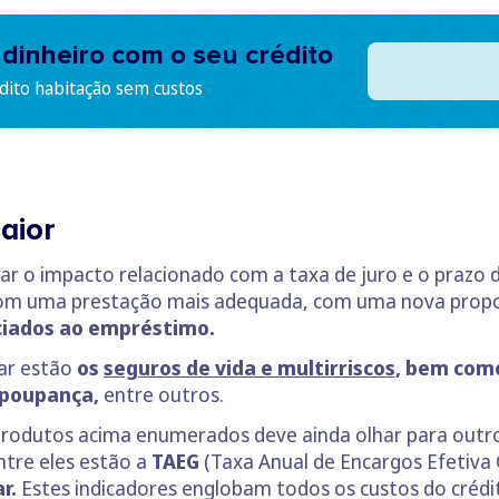
dinheiro com o seu crédito
édito habitação sem custos
aior
iar o impacto relacionado com a taxa de juro e o prazo
m uma prestação mais adequada, com uma nova propo
ciados ao empréstimo.
ar estão
os
seguros de vida e multirriscos,
bem como 
s-poupança,
entre outros.
 produtos acima enumerados deve ainda olhar para outr
Entre eles estão a
TAEG
(Taxa Anual de Encargos Efetiva 
r.
Estes indicadores englobam todos os custos do crédi