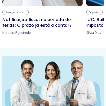
Finanças pessoais
Impostos
Notificação fiscal no período de
IUC: Sai
férias: O prazo já está a contar?
imposto 
Natacha Figueiredo
Sílvia Dias