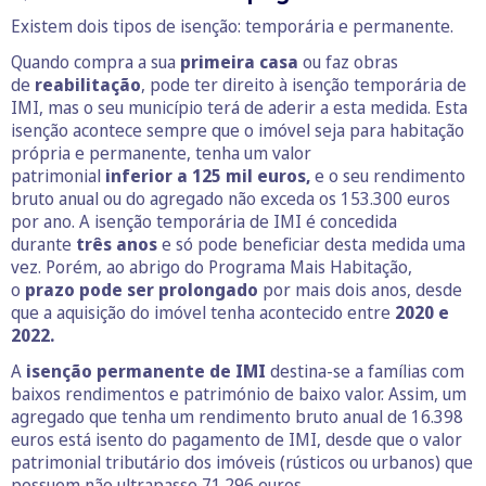
Existem dois tipos de isenção: temporária e permanente.
Quando compra a sua
primeira casa
ou faz obras
de
reabilitação
, pode ter direito à isenção temporária de
IMI, mas o seu município terá de aderir a esta medida. Esta
isenção acontece sempre que o imóvel seja para habitação
própria e permanente, tenha um valor
patrimonial
inferior a 125 mil euros,
e o seu rendimento
bruto anual ou do agregado não exceda os 153.300 euros
por ano. A isenção temporária de IMI é concedida
durante
três anos
e só pode beneficiar desta medida uma
vez. Porém, ao abrigo do Programa Mais Habitação,
o
prazo pode ser prolongado
por mais dois anos, desde
que a aquisição do imóvel tenha acontecido entre
2020 e
2022.
A
isenção permanente de IMI
destina-se a famílias com
baixos rendimentos e património de baixo valor. Assim, um
agregado que tenha um rendimento bruto anual de 16.398
euros está isento do pagamento de IMI, desde que o valor
patrimonial tributário dos imóveis (rústicos ou urbanos) que
possuem não ultrapasse 71.296 euros.