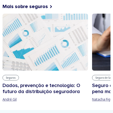
Mais sobre seguros
Seguros
Seguro de Sa
Dados, prevenção e tecnologia: O
Seguro d
futuro da distribuição seguradora
pena man
André Gil
Natacha Figu