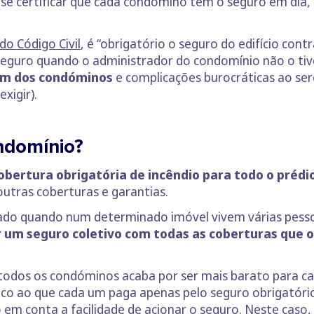
se certificar que cada condómino tem o seguro em dia,
do Código Civil
, é “obrigatório o seguro do edifício cont
guro quando o administrador do condomínio não o tiver
 um dos condóminos
e complicações burocráticas ao se
xigir).
ndomínio?
obertura obrigatória de incêndio para todo o préd
utras coberturas e garantias.
do quando num determinado imóvel vivem várias pessoa
r um seguro coletivo com todas as coberturas que
todos os condóminos acaba por ser mais barato para cada
co ao que cada um paga apenas pelo seguro obrigatório 
em conta a facilidade de acionar o seguro. Neste caso,