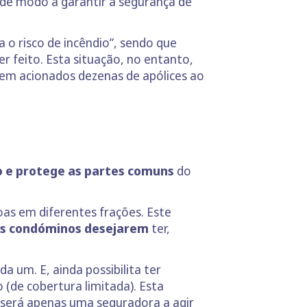
 de modo a garantir a segurança de
ra o risco de incêndio”, sendo que
 feito. Esta situação, no entanto,
rem acionados dezenas de apólices ao
io e protege as partes comuns
do
s em diferentes frações. Este
 os condóminos desejarem
ter,
 um. E, ainda possibilita ter
(de cobertura limitada). Esta
 será apenas uma seguradora a agir