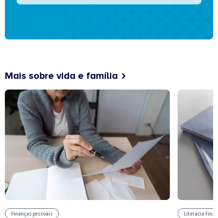
Mais sobre vida e família
Finanças pessoais
Literacia Fina