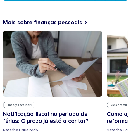
Mais sobre finanças pessoais
Finanças pessoais
Vida e família
Notificação fiscal no período de
Como aju
férias: O prazo já está a contar?
reforma 
Natacha Figueiredo
Natacha Figu