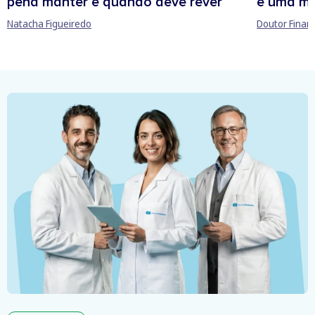
pena manter e quando deve rever
e uma ma
Natacha Figueiredo
Doutor Finan