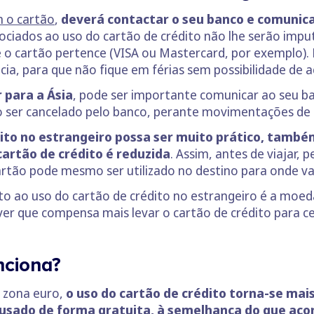
m o cartão
,
deverá contactar o seu banco e comunic
ciados ao uso do cartão de crédito não lhe serão impu
o cartão pertence (VISA ou Mastercard, por exemplo). 
a, para que não fique em férias sem possibilidade de a
r para a Ásia
, pode ser importante comunicar ao seu ba
tão ser cancelado pelo banco, perante movimentações d
ito no estrangeiro possa ser muito prático, també
cartão de crédito é reduzida
. Assim, antes de viajar, 
rtão pode mesmo ser utilizado no destino para onde vai 
to ao uso do cartão de crédito no estrangeiro é a moed
ever que compensa mais levar o cartão de crédito para c
nciona?
a zona euro,
o uso do cartão de crédito torna-se mai
 usado de forma gratuita, à semelhança do que ac