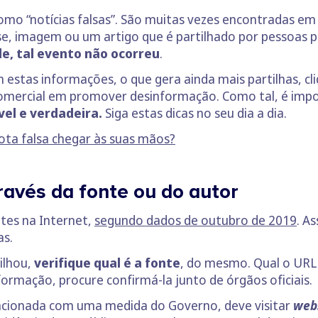
omo “notícias falsas”. São muitas vezes encontradas em
ase, imagem ou um artigo que é partilhado por pessoas 
e, tal evento não ocorreu
.
estas informações, o que gera ainda mais partilhas, cli
comercial em promover desinformação. Como tal, é impo
vel e verdadeira.
Siga estas dicas no seu dia a dia.
ota falsa chegar às suas mãos?
ravés da fonte ou do autor
tes na Internet,
segundo dados de outubro de 2019
. A
as.
ilhou,
verifique qual é a fonte
, do mesmo. Qual o URL
ormação, procure confirmá-la junto de órgãos oficiais.
lacionada com uma medida do Governo, deve visitar
web