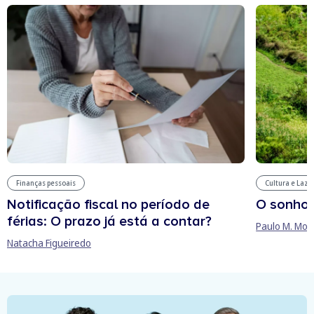
Finanças pessoais
Cultura e Laze
Notificação fiscal no período de
O sonho
férias: O prazo já está a contar?
Paulo M. Mor
Natacha Figueiredo