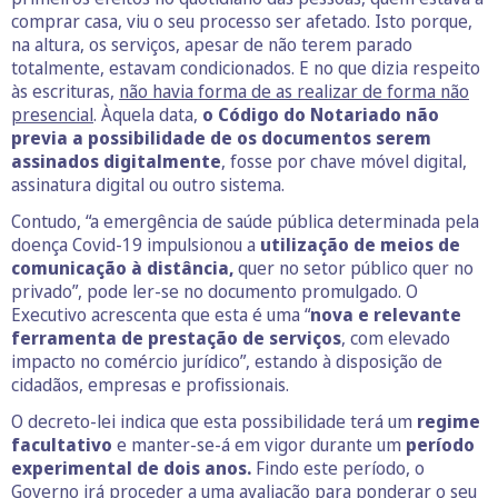
comprar casa, viu o seu processo ser afetado. Isto porque,
na altura, os serviços, apesar de não terem parado
totalmente, estavam condicionados. E no que dizia respeito
às escrituras,
não havia forma de as realizar de forma não
presencial
. Àquela data,
o Código do Notariado não
previa a possibilidade de os documentos serem
assinados digitalmente
, fosse por chave móvel digital,
assinatura digital ou outro sistema.
Contudo, “a emergência de saúde pública determinada pela
doença Covid-19 impulsionou a
utilização de meios de
comunicação à distância,
quer no setor público quer no
privado”, pode ler-se no documento promulgado. O
Executivo acrescenta que esta é uma “
nova e relevante
ferramenta de prestação de serviços
, com elevado
impacto no comércio jurídico”, estando à disposição de
cidadãos, empresas e profissionais.
O decreto-lei indica que esta possibilidade terá um
regime
facultativo
e manter-se-á em vigor durante um
período
experimental de dois anos.
Findo este período, o
Governo irá proceder a uma avaliação para ponderar o seu