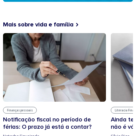
Mais sobre vida e família
Finanças pessoais
Literacia Fina
Notificação fiscal no período de
Ainda te
férias: O prazo já está a contar?
não é vál