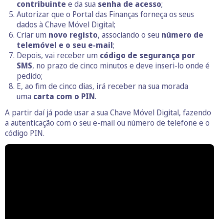
contribuinte
e da sua
senha de acesso
;
Autorizar que o Portal das Finanças forneça os seus
dados à Chave Móvel Digital;
Criar um
novo registo
, associando o seu
número de
telemóvel e o seu e-mail
;
Depois, vai receber um
código de segurança por
SMS
, no prazo de cinco minutos e deve inseri-lo onde é
pedido;
E, ao fim de cinco dias, irá receber na sua morada
uma
carta com o PIN
.
A partir daí já pode usar a sua Chave Móvel Digital, fazendo
a autenticação com o seu e-mail ou número de telefone e o
código PIN.