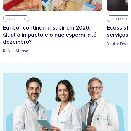
Taxas de Juro
Crédito Habit
Euribor continua a subir em 2026:
Ecossist
Qual o impacto e o que esperar até
serviços 
dezembro?
Doutor Finan
Rafael Afonso