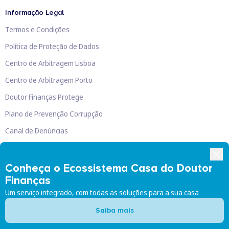
Informação Legal
Termos e Condições
Política de Proteção de Dados
Centro de Arbitragem Lisboa
Centro de Arbitragem Porto
Doutor Finanças Protege
Plano de Prevenção Corrupção
Canal de Denúncias
Livro de Reclamações
Conheça o Ecossistema Casa do Doutor
Finanças
Um serviço integrado, com todas as soluções para a sua casa
Doutor Finanças, Lda
©
2026
Saiba mais