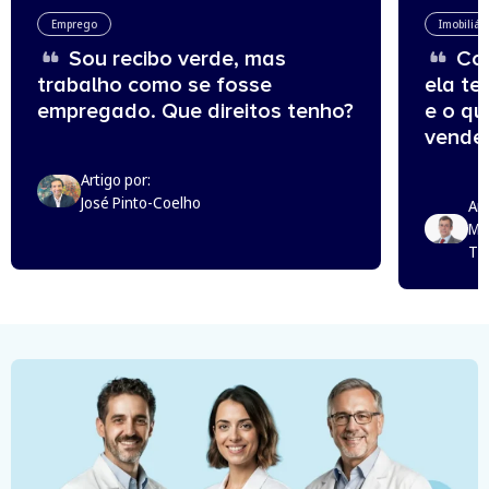
Emprego
Imobiliár
Sou recibo verde, mas
Com
trabalho como se fosse
ela te
empregado. Que direitos tenho?
e o q
vende
Artigo por:
José Pinto-Coelho
Art
Mi
Th