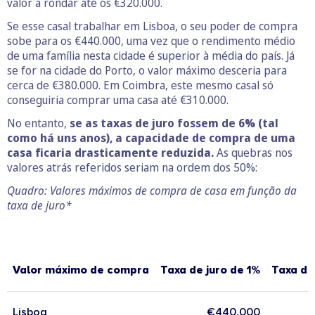
valor a rondar até os €320.000.
Se esse casal trabalhar em Lisboa, o seu poder de compra
sobe para os €440.000, uma vez que o rendimento médio
de uma família nesta cidade é superior à média do país. Já
se for na cidade do Porto, o valor máximo desceria para
cerca de €380.000. Em Coimbra, este mesmo casal só
conseguiria comprar uma casa até €310.000.
No entanto,
se as taxas de juro fossem de 6% (tal
como há uns anos), a capacidade de compra de uma
casa ficaria drasticamente reduzida.
As quebras nos
valores atrás referidos seriam na ordem dos 50%:
Quadro: Valores máximos de compra de casa em função da
taxa de juro*
Valor máximo de compra
Taxa de juro de 1%
Taxa de
Lisboa
€440.000