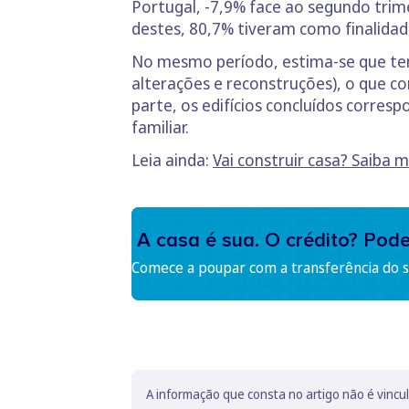
Portugal, -7,9% face ao segundo trime
destes, 80,7% tiveram como finalidade
No mesmo período, estima-se que tenh
alterações e reconstruções), o que 
parte, os edifícios concluídos corre
familiar.
Leia ainda:
Vai construir casa? Saiba 
A casa é sua. O crédito? Pod
Comece a poupar com a transferência do se
A informação que consta no artigo não é vincu