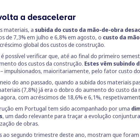
olta a desacelerar
s materiais, a
subida do custo da mão-de-obra desa
s de 7,3% em julho e 6,8% em agosto, o
custo da mão
acréscimo global dos custos de construção.
 é possível verificar que, até ao final do primeiro seme
imento dos custos da construção.
Estes vêm subindo d
 – impulsionados, maioritariamente, pelo fator custo do
eio do ano passado, quando a subida dos materiais pas
ateriais (7,8%) já era o dobro do aumento do custo da
a agora, com acréscimos de 18,6% e 6,1%, respetivament
trução em Portugal tem sido acompanhado por uma
dim
s
, um dado relevante para traçar a evolução conjuntura
ização de obras.
 ao segundo trimestre deste ano, mostram que foram li