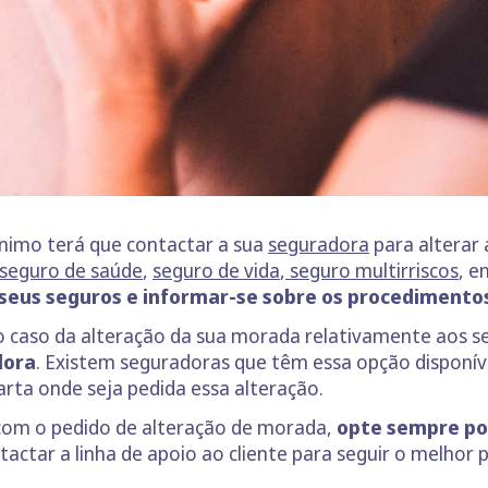
ínimo terá que contactar a sua
seguradora
para alterar
seguro de saúde
,
seguro de vida
,
seguro multirriscos
, e
seus seguros e informar-se sobre os procedimentos
o caso da alteração da sua morada relativamente aos s
dora
. Existem seguradoras que têm essa opção disponíve
rta onde seja pedida essa alteração.
 com o pedido de alteração de morada,
opte sempre po
tar a linha de apoio ao cliente para seguir o melhor