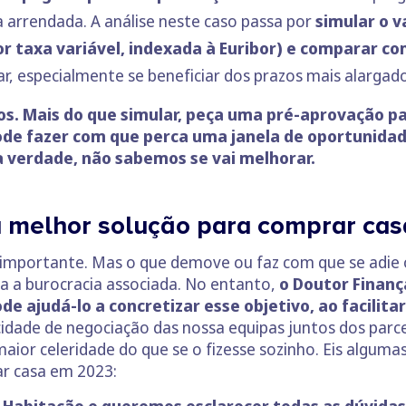
arrendada. A análise neste caso passa por
simular o v
por taxa variável, indexada à Euribor) e comparar c
, especialmente se beneficiar dos prazos mais alargad
rios. Mais do que simular, peça uma pré-aprovação 
pode fazer com que perca uma janela de oportunida
 verdade, não sabemos se vai melhorar.
a melhor solução para comprar ca
mportante. Mas o que demove ou faz com que se adie o 
da a burocracia associada. No entanto,
o Doutor Finanç
ode ajudá-lo a concretizar esse objetivo, ao facilita
idade de negociação das nossa equipas juntos dos parce
aior celeridade do que se o fizesse sozinho. Eis alguma
r casa em 2023: