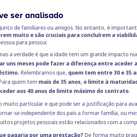
ve ser analisado
 junto de familiares ou amigos. No entanto, é importa
rem muito e são cruciais para concluírem a viabil
pessoa para pessoa:
mas a verdade é que a idade tem um grande impacto n
ar uns meses pode fazer a diferença entre aceder a
réstimo.
Relembramos que,
quem tem entre 30 e 35 a
 Para quem tem
mais de 35 anos, o limite à maturida
ceder aos 40 anos de limite máximo do contrato
.
muito particular e que pode ser a justificação para av
ornar-se independente dos pais a formar família, ou m
muitos projetos pessoais estão relacionados com a com
que pagaria por uma prestação?
De forma muito pragm