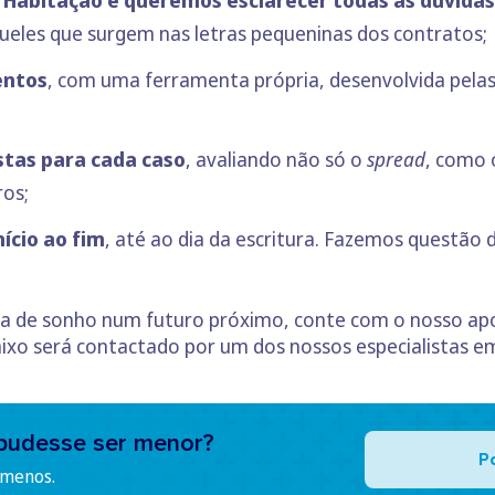
 Habitação e queremos esclarecer todas as dúvidas
eles que surgem nas letras pequeninas dos contratos;
entos
, com uma ferramenta própria, desenvolvida pelas
tas para cada caso
, avaliando não só o
spread
, como 
ros;
ício ao fim
, até ao dia da escritura. Fazemos questão 
sa de sonho num futuro próximo, conte com o nosso ap
ixo será contactado por um dos nossos especialistas e
pudesse ser menor?
P
 menos.