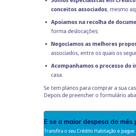
Somos especialistas em Crédito
conceitos associados
, mesmo aqu
Apoiamos na recolha de docum
forma deslocações;
Negociamos as melhores propos
associados, entre os quais os segu
Acompanhamos o processo do in
casa.
Se tem planos para comprar a sua ca
Depois de preencher o formulário aba
E se a maior despesa do mês 
Transfira o seu Crédito Habitação e pague