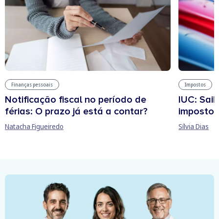
Finanças pessoais
Impostos
Notificação fiscal no período de
IUC: Sai
férias: O prazo já está a contar?
imposto 
Natacha Figueiredo
Sílvia Dias