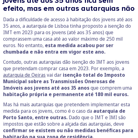
jovens até aos 35 anos fica sem
efeito, mas em outras autarquias não
Dada a dificuldade de acesso à habitação dos jovens até aos
35 anos, a autarquia de Lisboa tinha proposto a isenção do
IMT em 2023 para os jovens (até aos 35 anos) que
comprassem uma casa até ao valor máximo de 250 mil
euros. No entanto,
esta medida acabou por ser
chumbada e não entra em vigor este ano.
Contudo, outras autarquias dão isenção do IMT aos jovens
que pretendam comprar casa em 2023. Por exemplo, a
autarquia de Oeiras
vai dar
isenção total do Imposto
Municipal sobre as Transmissões Onerosas de
Imóveis aos jovens até aos 35 anos
que comprem uma
habitação própria e permanente até 180 mil euros.
Mas há mais autarquias que pretendem implementar esta
medida para os jovens, como é o caso da
autarquia de
Porto Santo, entre outras.
Dado que o IMT e IMI são
impostos que estão sobre a alçada das autarquias, deve
confirmar se existem ou não medidas benéficas para
habitação na sua zona de residência.