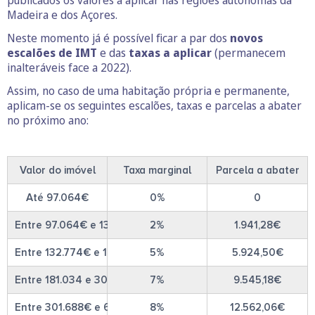
publicados os valores a aplicar nas regiões autónomas da
Madeira e dos Açores.
Neste momento já é possível ficar a par dos
novos
escalões de IMT
e das
taxas a aplicar
(permanecem
inalteráveis face a 2022).
Assim, no caso de uma habitação própria e permanente,
aplicam-se os seguintes escalões, taxas e parcelas a abater
no próximo ano:
Valor do imóvel
Taxa marginal
Parcela a abater
Até 97.064€
0%
0
Entre 97.064€ e 132.774€
2%
1.941,28€
Entre 132.774€ e 181.034€
5%
5.924,50€
Entre 181.034 e 301.688€
7%
9.545,18€
Entre 301.688€ e 603.289€
8%
12.562,06€