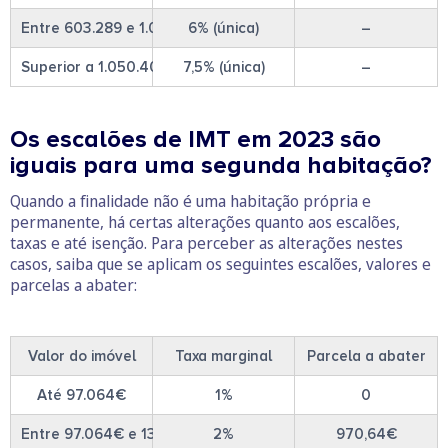
Entre 603.289 e 1.050.400€
6% (única)
–
Superior a 1.050.400€
7,5% (única)
–
Os escalões de IMT em 2023 são
iguais para uma segunda habitação?
Quando a finalidade não é uma habitação própria e
permanente, há certas alterações quanto aos escalões,
taxas e até isenção. Para perceber as alterações nestes
casos, saiba que se aplicam os seguintes escalões, valores e
parcelas a abater:
Valor do imóvel
Taxa marginal
Parcela a abater
Até 97.064€
1%
0
Entre 97.064€ e 132.774€
2%
970,64€