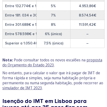
Entre 132.774€ e 181.034€
5%
4.953,86€
Entre 181. 034 e 301.688€
7%
8.574,54€
Entre 301.688€ e 578.598€
8%
11.591,42€
Entre 578.598€ e 1.050.400€
6% (única)
–
Superior a 1.050.400€
7,5% (única)
–
Nota:
Pode consultar todos os novos escalões na
proposta
do Orçamento do Estado 2023
.
No entanto, para calcular o valor que irá pagar de IMT de
forma rápida e simples, seja numa habitação própria e
permanente ou numa segunda habitação, pode recorrer ao
simulador de IMT 2023
.
Isenção do IMT em Lisboa para