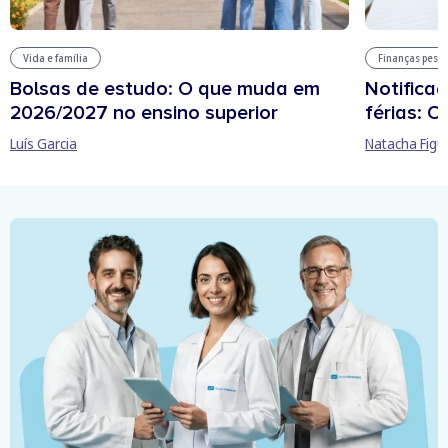
Vida e família
Finanças pess
Bolsas de estudo: O que muda em
Notificaç
2026/2027 no ensino superior
férias: O
Luís Garcia
Natacha Figu