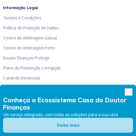
Informação Legal
Termos e Condições
Política de Proteção de Dados
Centro de Arbitragem Lisboa
Centro de Arbitragem Porto
Doutor Finanças Protege
Plano de Prevenção Corrupção
Canal de Denúncias
Livro de Reclamações
Conheça o Ecossistema Casa do Doutor
Finanças
Um serviço integrado, com todas as soluções para a sua casa
Doutor Finanças, Lda
©
2026
Saiba mais