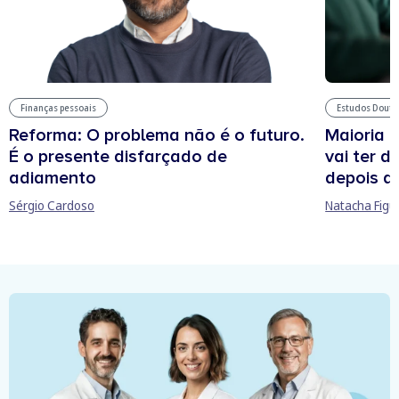
Estudos Douto
Finanças pessoais
Maioria 
Reforma: O problema não é o futuro.
vai ter d
É o presente disfarçado de
depois d
adiamento
Natacha Figu
Sérgio Cardoso