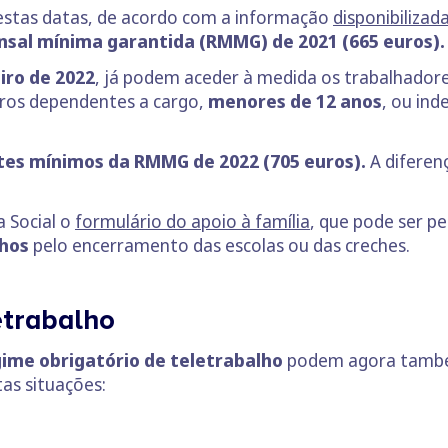
estas datas, de acordo com a informação
disponibilizad
nsal mínima garantida (RMMG) de 2021 (665 euros).
eiro de 2022
, já podem aceder à medida os trabalhadore
utros dependentes a cargo,
menores de 12 anos
, ou in
ites mínimos da RMMG de 2022 (705 euros).
A diferen
a Social o
formulário do apoio à família
, que pode ser pe
lhos
pelo encerramento das escolas ou das creches.
etrabalho
ime obrigatório de teletrabalho
podem agora também
tas situações: