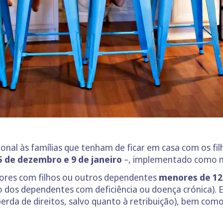
onal às famílias que tenham de ficar em casa com os fi
5 de dezembro e 9 de janeiro
–, implementado como m
ores com filhos ou outros dependentes
menores de 12
dos dependentes com deficiência ou doença crónica). Es
 perda de direitos, salvo quanto à retribuição), bem com