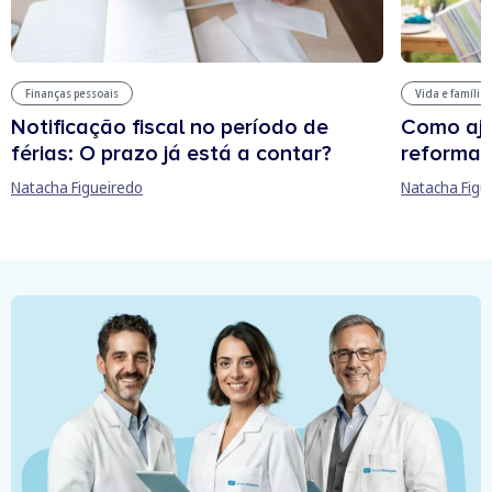
Finanças pessoais
Vida e família
Notificação fiscal no período de
Como aju
férias: O prazo já está a contar?
reforma 
Natacha Figueiredo
Natacha Figu