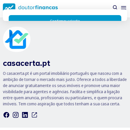
Saltar
possível enquanto utilizador do portal Doutor Finanças e
para
personalizar conteúdos e anúncios.
Saiba mais sobre as
conteúdo
funcionalidades dos cookies
aqui
.
principal
Respeitamos a sua privacidade e estamos comprometidos com
Confirmar seleção
a transparência no uso de cookies no nosso website. Não
Rejeitar cookies
recolhemos, processamos ou armazenamos quaisquer dados
pessoais através de cookies durante a navegação normal no
nosso website.
Os cookies utilizados no nosso website são limitados a cookies
essenciais e funcionais que melhoram o desempenho do site e
casacerta.pt
a experiência do utilizador. Estes cookies não contêm
informações pessoalmente identificáveis e não rastreiam a
O casacerta.pt é um portal imobiliário português que nasceu com a
sua atividade fora do nosso site. Conheça a nossa
Política de
ambição de tornar o mercado mais justo. Oferece a todos a liberdade
Privacidade
de anunciar gratuitamente os seus imóveis e promove uma maior
O business.safety.google usa cookies da Google para oferecer
visibilidade para agentes e agências. Facilita e simplifica a ligação
os respetivos serviços, melhorar a qualidade destes e analisar
entre quem anuncia, profissionais ou particulares, e quem procura
o tráfego.
Saiba mais.
imóveis. Tem como aspiração que todos tenham a sua casa certa.
Cookies estritamente necessários
Sempre ativos
Cookies para 
Cookies para estatística
Cookies para
Cookies para marketing e personalização