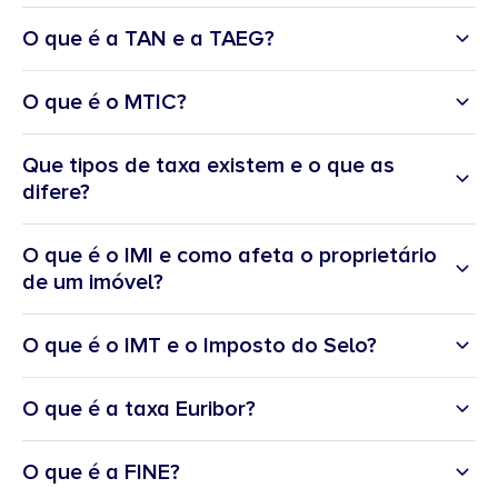
O que é a TAN e a TAEG?
TAN
Taxa Anual Nominal
O que é o MTIC?
MTIC
Que tipos de taxa existem e o que as
difere?
Taxa variável
O que é o IMI e como afeta o proprietário
de um imóvel?
TAEG
Taxa Anual Efetiva Global
Taxa fixa
O que é o IMT e o Imposto do Selo?
IMT
O que é a taxa Euribor?
Taxa Euribor
Taxa mista
O que é a FINE?
Simulador de IMI: Quanto vou
Imposto do Selo