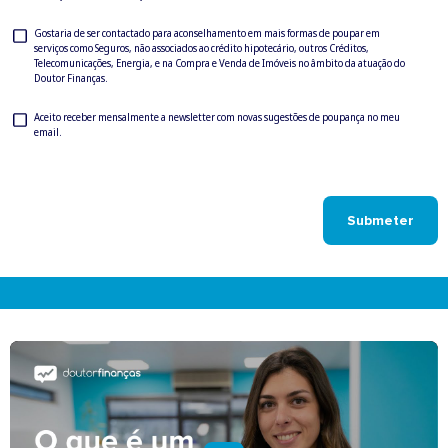
Privacy
Gostaria de ser contactado para aconselhamento em mais formas de poupar em
serviços como Seguros, não associados ao crédito hipotecário, outros Créditos,
Check
Telecomunicações, Energia, e na Compra e Venda de Imóveis no âmbito da atuação do
Doutor Finanças.
Newsletter
Aceito receber mensalmente a newsletter com novas sugestões de poupança no meu
email.
Check
Submeter