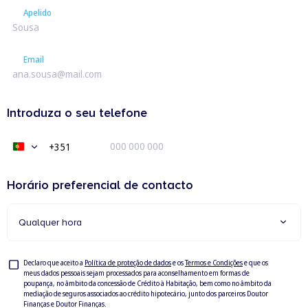
Apelido
Apelido
Email
Email
Introduza o seu telefone
+351
Portugal
+351
Horário preferencial de contacto
Qualquer hora
Privacy
Declaro que aceito a
Política de proteção de dados
e os
Termos e Condições
e que os
meus dados pessoais sejam processados para aconselhamento em formas de
Check
poupança, no âmbito da concessão de Crédito à Habitação, bem como no âmbito da
mediação de seguros associados ao crédito hipotecário, junto dos parceiros Doutor
Finanças e Doutor Finanças.