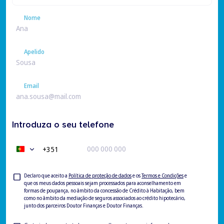
Nome
Nome
Apelido
Apelido
Email
Email
Introduza o seu telefone
+351
Portugal
+351
Privacy
Declaro que aceito a
Política de proteção de dados
e os
Termos e Condições
e
que os meus dados pessoais sejam processados para aconselhamento em
Check
formas de poupança, no âmbito da concessão de Crédito à Habitação, bem
como no âmbito da mediação de seguros associados ao crédito hipotecário,
junto dos parceiros Doutor Finanças e Doutor Finanças.