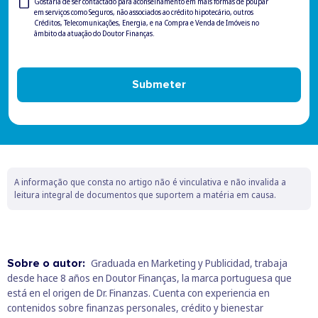
Privacy
Gostaria de ser contactado para aconselhamento em mais formas de poupar
em serviços como Seguros, não associados ao crédito hipotecário, outros
Check
Créditos, Telecomunicações, Energia, e na Compra e Venda de Imóveis no
âmbito da atuação do Doutor Finanças.
Submeter
A informação que consta no artigo não é vinculativa e não invalida a
leitura integral de documentos que suportem a matéria em causa.
Sobre o autor:
Graduada en Marketing y Publicidad, trabaja
desde hace 8 años en Doutor Finanças, la marca portuguesa que
está en el origen de Dr. Finanzas. Cuenta con experiencia en
contenidos sobre finanzas personales, crédito y bienestar