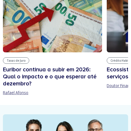
Taxas de Juro
Crédito Habit
Euribor continua a subir em 2026:
Ecossist
Qual o impacto e o que esperar até
serviços 
dezembro?
Doutor Finan
Rafael Afonso