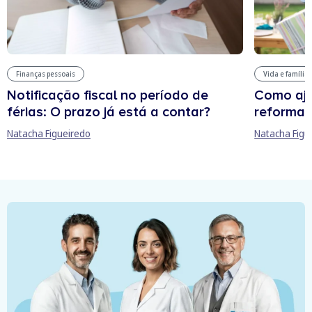
Finanças pessoais
Vida e família
Notificação fiscal no período de
Como aju
férias: O prazo já está a contar?
reforma 
Natacha Figueiredo
Natacha Figu