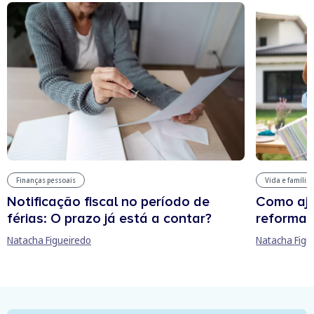
Finanças pessoais
Vida e família
Notificação fiscal no período de
Como aju
férias: O prazo já está a contar?
reforma 
Natacha Figueiredo
Natacha Figu