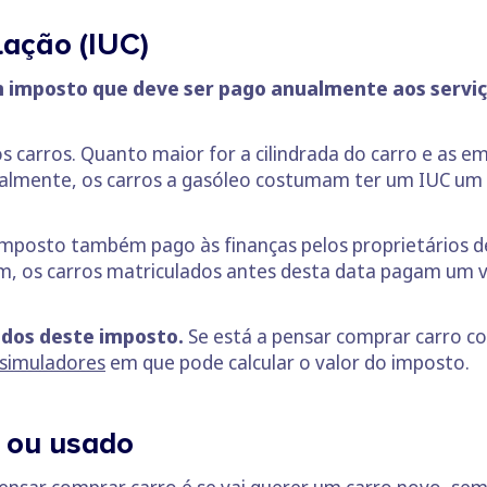
lação (IUC)
m imposto que deve ser pago anualmente aos serviç
s carros. Quanto maior for a cilindrada do carro e as e
ralmente, os carros a gasóleo costumam ter um IUC um 
 imposto também pago às finanças pelos proprietários d
sim, os carros matriculados antes desta data pagam um 
ados deste imposto.
Se está a pensar comprar carro c
simuladores
em que pode calcular o valor do imposto.
 ou usado
ensar comprar carro é se vai querer um carro novo, sem