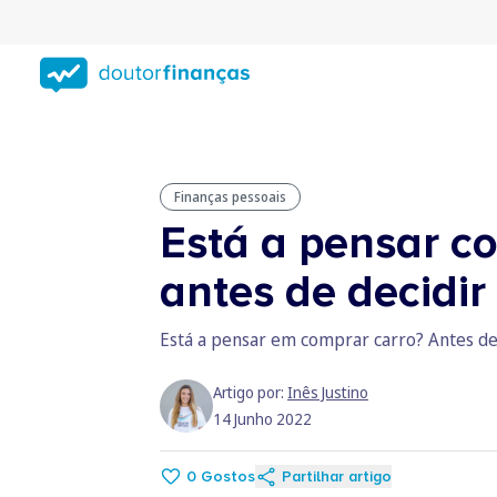
Saltar
para
conteúdo
principal
Finanças pessoais
Está a pensar c
antes de decidir
Está a pensar em comprar carro? Antes de
Artigo por:
Inês Justino
14 Junho 2022
0
Gostos
Partilhar artigo