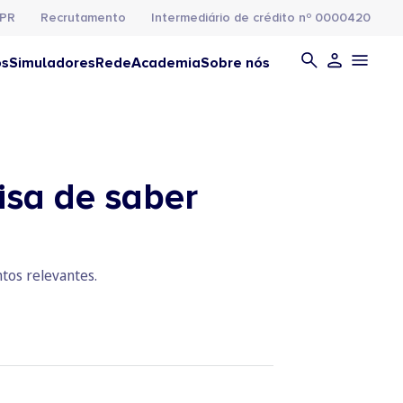
PR
Recrutamento
Intermediário de crédito nº 0000420
os
Simuladores
Rede
Academia
Sobre nós
isa de saber
tos relevantes.