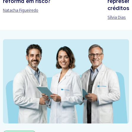
reforma em risco?
represen
créditos
Natacha Figueiredo
Sílvia Dias