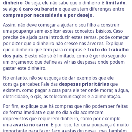
dinheiro
. Ou seja, ele não sabe que o dinheiro
é limitado
,
se algo é
caro ou barato
e que existem diferenças entre
compras por necessidade e por desejo.
Assim, não deve começar a ajudar o seu filho a construir
uma poupança sem explicar estes conceitos básicos. Caso
precise de ajuda para introduzir estes temas, pode começar
por dizer que o dinheiro não cresce nas árvores. Explique
que o dinheiro que têm para compras é
fruto do trabalho
dos pais.
E este não só é limitado, como é gerido segundo
um orçamento que define as várias despesas onde podem
gastar este dinheiro.
No entanto, não se esqueça de dar exemplos que ele
consiga perceber. Fale das
despesas prioritárias
que
existem, como pagar a casa para ele ter onde morar, a água,
eletricidade, o gás, as telecomunicações e a alimentação.
Por fim, explique que há compras que não podem ser feitas
de forma imediata e que no dia a dia acontecem
imprevistos que requerem dinheiro, como por exemplo
uma
avaria no carro
. E por isso, ter uma poupança é muito
importante para fazer face a estas despesas, mas também