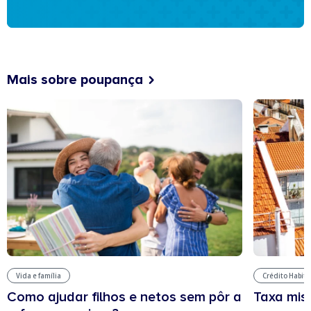
Mais sobre poupança
Vida e família
Crédito Habit
Como ajudar filhos e netos sem pôr a
Taxa mis