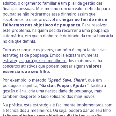
adultos, o orçamento familiar é um pilar da gestão das
finanças pessoais. Mas mesmo com um valor definido para
poupar, se não retirarmos esse dinheiro assim que
recebemos, o mais provável é
chegar ao fim do mês e
falharmos nos objetivos de poupança
. Para resolver
este problema, há quem decida recorrer a uma poupança
automática, em que o dinheiro é debitado da conta bancária
no dia que definiu.
Com as crianças e os jovens, também é importante criar
estratégias de poupança. Embora existam inúmeras
estratégias para gerir o mealheiro
dos mais novos, há
conceitos atrativos que podem passar alguns
valores
essenciais ao seu filho.
Por exemplo, o método
“Spend, Save, Share”
, que em
português significa,
“Gastar, Poupar, Ajudar”
, facilita a
gestão diária, cria uma necessidade de poupança, mas
também desperte o lado solidário dos mais novos.
Na prática, esta estratégia é facilmente implementada com
a
técnica dos 3 mealheiros.
Ou seja, poderá dar ao seu filho
três mealheiros com objetivos distintos
, que são: