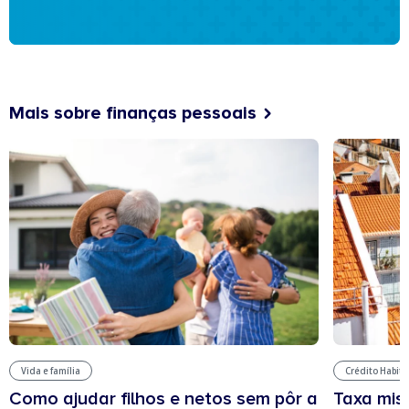
Mais sobre finanças pessoais
Vida e família
Crédito Habit
Como ajudar filhos e netos sem pôr a
Taxa mis