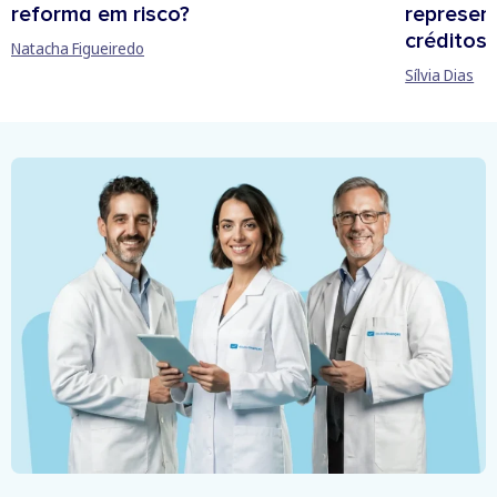
reforma em risco?
represen
créditos
Natacha Figueiredo
Sílvia Dias