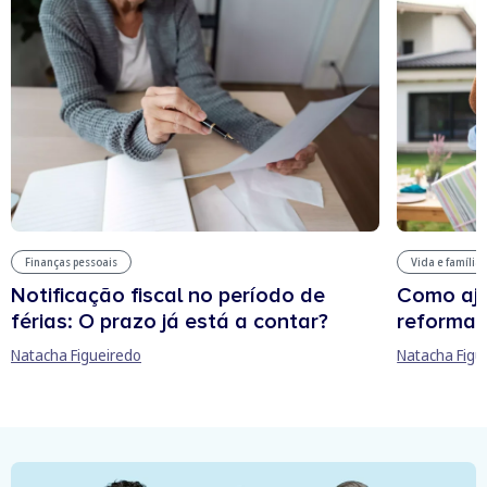
Finanças pessoais
Vida e família
Notificação fiscal no período de
Como aju
férias: O prazo já está a contar?
reforma 
Natacha Figueiredo
Natacha Figu