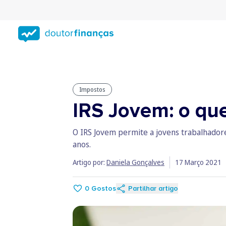
Saltar
para
conteúdo
principal
Impostos
IRS Jovem: o que
O IRS Jovem permite a jovens trabalhadores
anos.
Artigo por:
Daniela Gonçalves
17 Março 2021
0
Gostos
Partilhar artigo