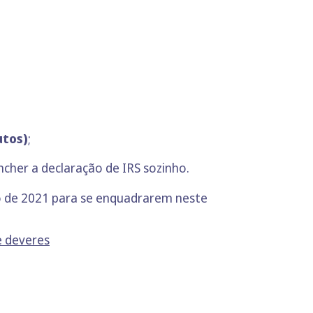
utos)
;
ncher a declaração de IRS sozinho.
ão de 2021 para se enquadrarem neste
e deveres