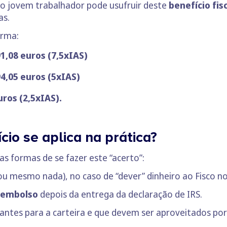
, o jovem trabalhador pode usufruir deste
benefício fis
as.
forma:
91,08 euros (7,5x
IAS
)
94,05 euros (5xIAS)
uros (2,5xIAS).
io se aplica na prática?
s formas de se fazer este “acerto”:
ou mesmo nada), no caso de “dever” dinheiro ao Fisco no
eembolso
depois da entrega da declaração de IRS.
santes para a carteira e que devem ser aproveitados por