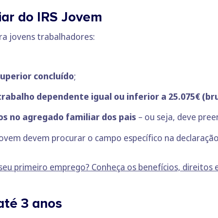
iar do IRS Jovem
ara jovens trabalhadores:
superior concluído
;
trabalho dependente igual ou inferior a 25.075€ (br
 no agregado familiar dos pais
– ou seja, deve pree
S Jovem devem procurar o campo específico na declaraç
 seu primeiro emprego? Conheça os benefícios, direitos 
até 3 anos