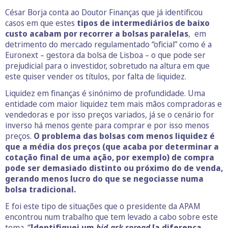
César Borja conta ao Doutor Finanças que já identificou
casos em que estes
tipos de intermediários de baixo
custo acabam por recorrer a bolsas paralelas
, em
detrimento do mercado regulamentado “oficial” como é a
Euronext – gestora da bolsa de Lisboa – o que pode ser
prejudicial para o investidor, sobretudo na altura em que
este quiser vender os títulos, por falta de liquidez.
Liquidez em finanças é sinónimo de profundidade. Uma
entidade com maior liquidez tem mais mãos compradoras e
vendedoras e por isso preços variados, já se o cenário for
inverso há menos gente para comprar e por isso menos
preços.
O problema das bolsas com menos liquidez é
que a média dos preços (que acaba por determinar a
cotação final de uma ação, por exemplo) de compra
pode ser demasiado distinto ou próximo do de venda,
gerando menos lucro do que se negociasse numa
bolsa tradicional.
E foi este tipo de situações que o presidente da APAM
encontrou num trabalho que tem levado a cabo sobre este
tema. “
Identifiquei um
bid-ask spread
[a diferença