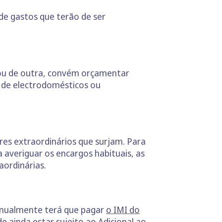
de gastos que terão de ser
 ou de outra, convém orçamentar
o de electrodomésticos ou
ores extraordinários que surjam. Para
 averiguar os encargos habituais, as
aordinárias.
anualmente terá que pagar
o IMI do
e ainda estar sujeito ao Adicional ao