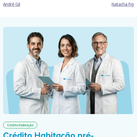
André Gil
Natacha Figu
Crédito Habitação
Crédito Habitação pré-