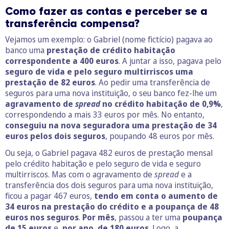
Como fazer as contas e perceber se a
transferência compensa?
Vejamos um exemplo: o Gabriel (nome fictício) pagava ao
banco uma
prestação de crédito habitação
correspondente a 400 euros
. A juntar a isso, pagava pelo
seguro de vida e pelo seguro multirriscos uma
prestação de 82 euros
. Ao pedir uma transferência de
seguros para uma nova instituição, o seu banco fez-lhe um
agravamento de
spread
no crédito habitação de 0,9%
,
correspondendo a mais 33 euros por mês. No entanto,
conseguiu na nova seguradora uma prestação de 34
euros pelos dois seguros
, poupando 48 euros por mês.
Ou seja, o Gabriel pagava 482 euros de prestação mensal
pelo crédito habitação e pelo seguro de vida e seguro
multirriscos. Mas com o agravamento de
spread
e a
transferência dos dois seguros para uma nova instituição,
ficou a pagar 467 euros,
tendo em conta o aumento de
34 euros na prestação do crédito e a poupança de 48
euros nos seguros
.
Por mês
, passou a ter uma
poupança
de 15 euros
e,
por ano, de 180 euros
. Logo, a