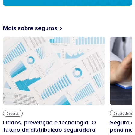
Mais sobre seguros
Seguros
Seguro de Sa
Dados, prevenção e tecnologia: O
Seguro d
futuro da distribuição seguradora
pena man