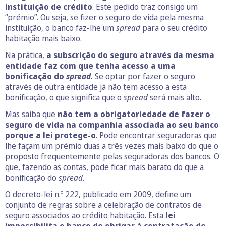
instituição de crédito
. Este pedido traz consigo um
“prémio”. Ou seja, se fizer o seguro de vida pela mesma
instituição, o banco faz-lhe um
spread
para o seu crédito
habitação
mais baixo.
Na prática,
a subscrição do seguro através da mesma
entidade faz com que tenha acesso a uma
bonificação do
spread.
Se optar por fazer o seguro
através de outra entidade já não tem acesso a esta
bonificação, o que significa que o
spread
será mais alto.
Mas saiba que
não tem a obrigatoriedade de fazer o
seguro de vida na companhia associada ao seu banco
porque
a lei protege-o
. Pode encontrar seguradoras que
lhe façam um prémio duas a três vezes mais baixo do que o
proposto frequentemente pelas seguradoras dos bancos. O
que, fazendo as contas, pode ficar mais barato do que a
bonificação do
spread.
O decreto-lei n.º 222, publicado em 2009, define um
conjunto de regras sobre a celebração de contratos de
seguro associados ao crédito habitação. Esta
lei
impossibilita o banco de obrigar à contratação de