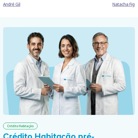
André Gil
Natacha Figu
Crédito Habitação
Crédito Habitação pré-