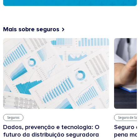
Mais sobre seguros
Seguros
Seguro de Sa
Dados, prevenção e tecnologia: O
Seguro d
futuro da distribuição seguradora
pena man