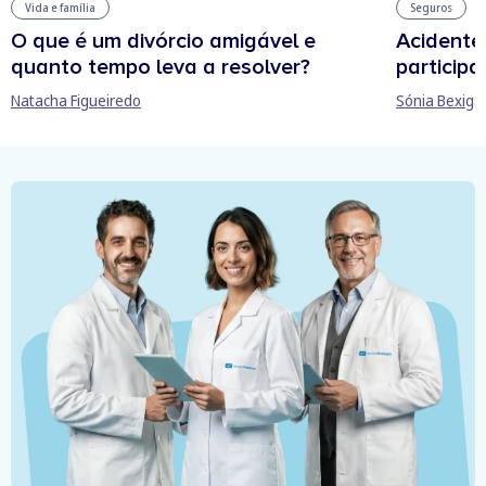
Vida e família
Seguros
O que é um divórcio amigável e
Acidente
quanto tempo leva a resolver?
participa
Natacha Figueiredo
Sónia Bexiga