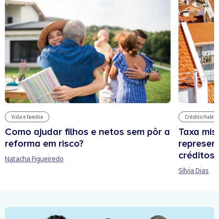
Vida e família
Crédito Habit
Como ajudar filhos e netos sem pôr a
Taxa mis
reforma em risco?
represen
créditos
Natacha Figueiredo
Sílvia Dias