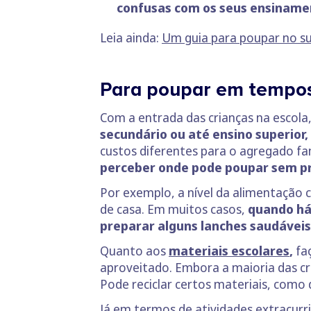
confusas com os seus ensiname
Leia ainda:
Um guia para poupar no s
Para poupar em tempos 
Com a entrada das crianças na escola
secundário ou até ensino superior,
custos diferentes para o agregado fam
perceber onde pode poupar sem pre
Por exemplo, a nível da alimentação 
de casa. Em muitos casos,
quando há 
preparar alguns lanches saudáveis
Quanto aos
materiais
escolares
,
faç
aproveitado. Embora a maioria das cr
Pode reciclar certos materiais, como d
Já em termos de
atividades extracurr