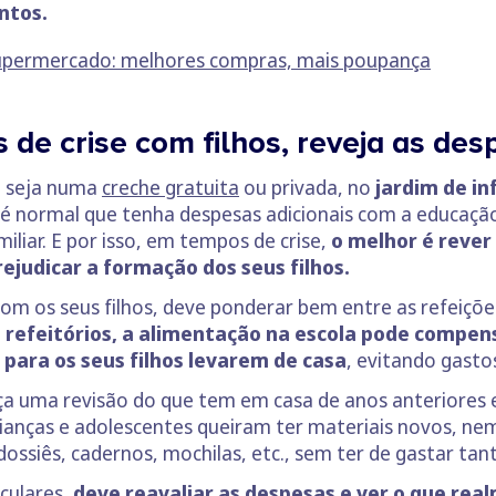
ntos.
upermercado: melhores compras, mais poupança
de crise com filhos, reveja as des
, seja numa
creche gratuita
ou privada, no
jardim de in
é normal que tenha despesas adicionais com a educaçã
iliar. E por isso, em tempos de crise,
o melhor é rever
judicar a formação dos seus filhos.
com os seus filhos, deve ponderar bem entre as refeiçõ
refeitórios, a alimentação na escola pode compens
 para os seus filhos levarem de casa
, evitando gasto
a uma revisão do que tem em casa de anos anteriores e
ianças e adolescentes queiram ter materiais novos, ne
ossiês, cadernos, mochilas, etc., sem ter de gastar tant
iculares
,
deve reavaliar as despesas e ver o que real