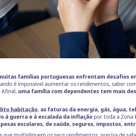
muitas famílias portuguesas enfrentam desafios em
ando é impossível aumentar os rendimentos, saber co
 Afinal,
uma família com dependentes tem mais des
dito habitação
,
as faturas da energia, gás, água, t
o à guerra e à escalada da inflação
por toda a Zona 
pesas escolares, de saúde, seguros, impostos, ent
 que multipliquem os seus rendimentos, precisa de sa