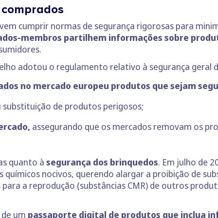
s comprados
vem cumprir normas de segurança rigorosas para minimi
ados-membros partilhem informações sobre produt
nsumidores.
nselho adotou o regulamento relativo à segurança geral d
ados no mercado europeu produtos que sejam segu
u substituição de produtos perigosos;
mercado,
assegurando que os mercados removam os prod
cas quanto à
segurança dos brinquedos
. Em julho de 
químicos nocivos, querendo alargar a proibição de subs
s para a reprodução (substâncias CMR) de outros produ
o de um
passaporte digital de produtos que inclua i