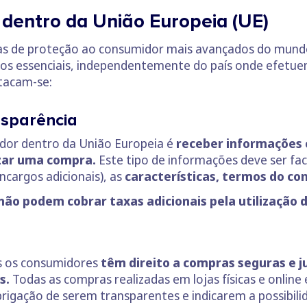
 dentro da União Europeia (UE)
s de proteção ao consumidor mais avançados do mundo.
os essenciais, independentemente do país onde efetuem
tacam-se:
nsparência
idor dentro da União Europeia é
receber informações c
izar uma compra.
Este tipo de informações deve ser fa
ncargos adicionais), as
características, termos do co
ão podem cobrar taxas adicionais pela utilização d
s os consumidores
têm direito a compras seguras e j
s.
Todas as compras realizadas em lojas físicas e online
brigação de serem transparentes e indicarem a possibi