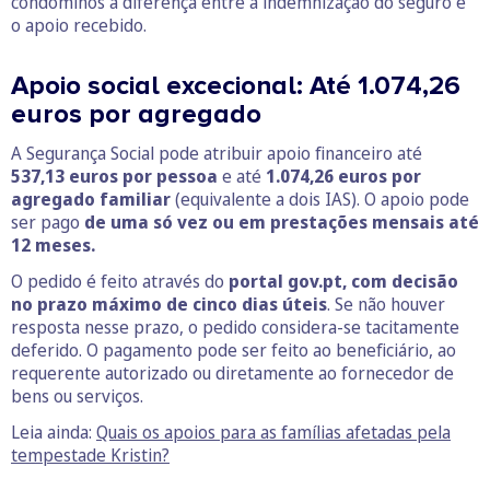
condóminos a diferença entre a indemnização do seguro e
o apoio recebido.
Apoio social excecional: Até 1.074,26
euros por agregado
A Segurança Social pode atribuir apoio financeiro até
537,13 euros por pessoa
e até
1.074,26 euros por
agregado familiar
(equivalente a dois IAS). O apoio pode
ser pago
de uma só vez ou em prestações mensais até
12 meses.
O pedido é feito através do
portal gov.pt, com decisão
no prazo máximo de
cinco dias úteis
. Se não houver
resposta nesse prazo, o pedido considera-se tacitamente
deferido. O pagamento pode ser feito ao beneficiário, ao
requerente autorizado ou diretamente ao fornecedor de
bens ou serviços.
Leia ainda:
Quais os apoios para as famílias afetadas pela
tempestade Kristin?