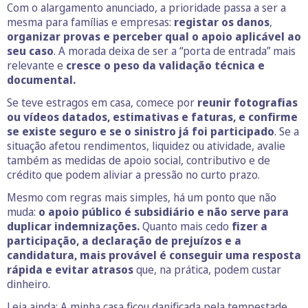
Com o alargamento anunciado, a prioridade passa a ser a
mesma para famílias e empresas:
registar os danos
,
organizar provas e perceber qual o apoio aplicável ao
seu caso
. A morada deixa de ser a “porta de entrada” mais
relevante e
cresce o peso da validação técnica e
documental.
Se teve estragos em casa, comece por
reunir fotografias
ou vídeos datados, estimativas e faturas, e confirme
se existe seguro e se o sinistro já foi participado
. Se a
situação afetou rendimentos, liquidez ou atividade, avalie
também as medidas de apoio social, contributivo e de
crédito que podem aliviar a pressão no curto prazo.
Mesmo com regras mais simples, há um ponto que não
muda:
o apoio público é subsidiário
e não serve para
duplicar indemnizações.
Quanto mais cedo
fizer a
participação, a declaração de prejuízos e a
candidatura, mais provável é conseguir uma resposta
rápida e evitar atrasos
que, na prática, podem custar
dinheiro.
Leia ainda:
A minha casa ficou danificada pela tempestade