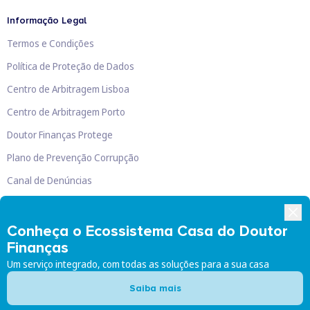
Informação Legal
Termos e Condições
Política de Proteção de Dados
Centro de Arbitragem Lisboa
Centro de Arbitragem Porto
Doutor Finanças Protege
Plano de Prevenção Corrupção
Canal de Denúncias
Livro de Reclamações
Conheça o Ecossistema Casa do Doutor
Finanças
Um serviço integrado, com todas as soluções para a sua casa
Doutor Finanças, Lda
©
2026
Saiba mais