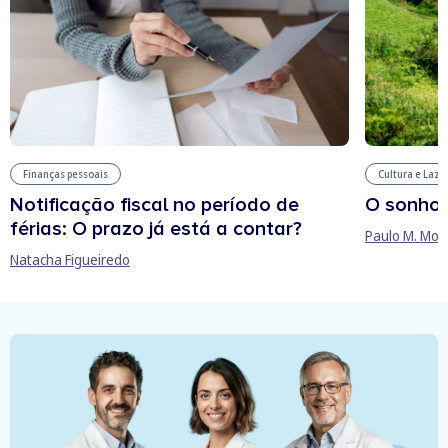
Finanças pessoais
Cultura e Laze
Notificação fiscal no período de
O sonho
férias: O prazo já está a contar?
Paulo M. Mor
Natacha Figueiredo