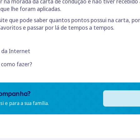
r na morada da carta de condução e não tiver recebido 
 que lhe foram aplicadas.
te que pode saber quantos pontos possui na carta, port
avoritos e passar por lá de tempos a tempos.
s da Internet
 como fazer?
companha?
i e para a sua família.