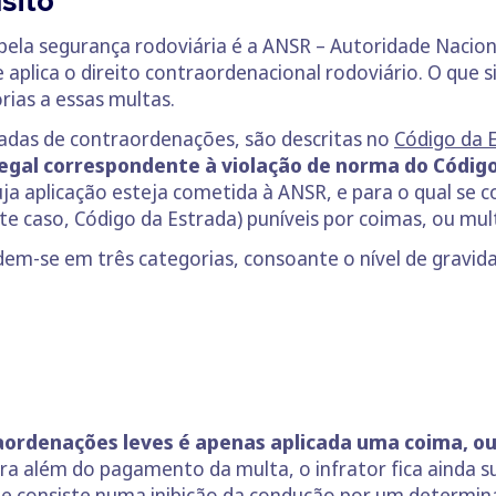
sito
pela segurança rodoviária é a ANSR – Autoridade Nacion
plica o direito contraordenacional rodoviário. O que si
órias a essas multas.
das de contraordenações, são descritas no
Código da 
legal correspondente à violação de norma do Códig
uja aplicação esteja cometida à ANSR, e para o qual se 
te caso, Código da Estrada) puníveis por coimas, ou mul
dem-se em três categorias, consoante o nível de gravid
aordenações leves é apenas aplicada uma coima, o
ra além do pagamento da multa, o infrator fica ainda s
que consiste numa inibição da condução por um determi