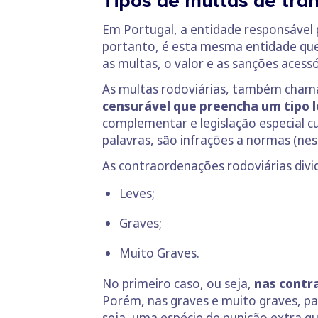
Tipos de multas de trân
Em Portugal, a entidade responsável 
portanto, é esta mesma entidade que a
as multas, o valor e as sanções acess
As multas rodoviárias, também chama
censurável que preencha um tipo 
complementar e legislação especial c
palavras, são infrações a normas (nes
As contraordenações rodoviárias divi
Leves;
Graves;
Muito Graves.
No primeiro caso, ou seja,
nas contr
Porém, nas graves e muito graves, pa
seja, uma espécie de punição extra 