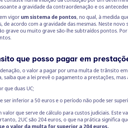
consoante a gravidade da contraordenação e os antecede
 em vigor
um sistema de pontos
, no qual, à medida q
os, de acordo com a gravidade das mesmas. Neste novo
o grave ou muito grave são-lhe subtraídos pontos. Por
ontos.
nsito que posso pagar em prestaçõ
denação, o valor a pagar por uma multa de trânsito em
a, saiba que a lei prevê o pagamento a prestações, mas
or que duas UC;
 ser inferior a 50 euros e o período não pode ser super
m valor que serve de cálculo para custos judiciais. Este
tanto, 2UC são 204 euros, o que na prática significa q
 o valor da multa for superior a 204 euros.