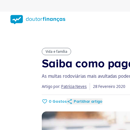
Saltar
para
conteúdo
principal
Vida e família
Saiba como paga
As multas rodoviárias mais avultadas pode
Artigo por:
Patrícia Neves
28 Fevereiro 2020
0
Gostos
Partilhar artigo