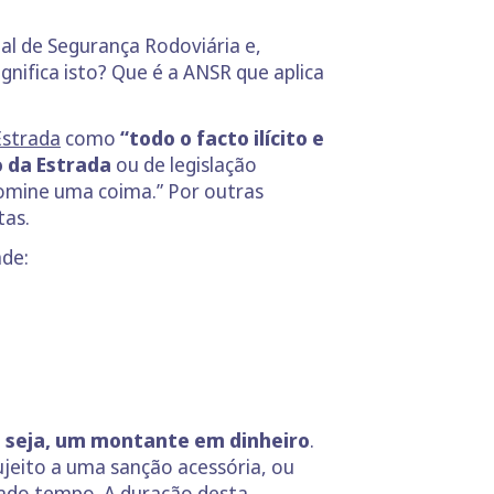
al de Segurança Rodoviária e,
gnifica isto? Que é a ANSR que aplica
Estrada
como
“todo o facto ilícito e
o da Estrada
ou de legislação
comine uma coima.” Por outras
tas.
ade:
u seja, um montante em dinheiro
.
ujeito a uma sanção acessória, ou
nado tempo. A duração desta