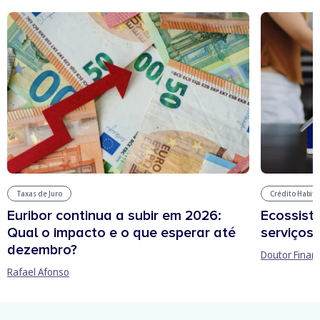
Taxas de Juro
Crédito Habit
Euribor continua a subir em 2026:
Ecossist
Qual o impacto e o que esperar até
serviços 
dezembro?
Doutor Finan
Rafael Afonso