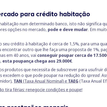
rcado para crédito habitação
 habitação num determinado banco, isto não significa q
hores opções no mercado,
pode e deve mudar
. Em muit
 seu crédito à habitação é cerca de 1,5%, para uma qu
ou encontrar outro que lhe faça uma proposta de 1%, pa
mas em 40 anos, vai
conseguir poupar cerca de 17.500
),
esta poupança chega aos 29.000€
.
os produtos que necessita de subscrever para usufruir 
dos excedem o que pode poupar na redução do
spread
. A
midor),
TAN
(Taxa Anual Nominal) e
TAEG
(Taxa Anual Ef
o tira férias: renegocie condições e poupe!