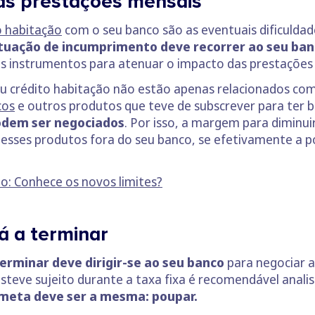
as prestações mensais
o habitação
com o seu banco são as eventuais dificulda
ituação de incumprimento deve recorrer ao seu banc
sos instrumentos para atenuar o impacto das prestaçõe
seu crédito habitação não estão apenas relacionados c
cos
e outros produtos que teve de subscrever para ter 
odem ser negociados
. Por isso, a margem para diminui
 esses produtos fora do seu banco, se efetivamente a p
o: Conhece os novos limites?
tá a terminar
terminar deve dirigir-se ao seu banco
para negociar a
eve sujeito durante a taxa fixa é recomendável analis
a meta deve ser a mesma: poupar.