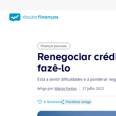
Saltar
para
conteúdo
principal
Finanças pessoais
Renegociar créd
fazê-lo
Está a sentir dificuldades e a ponderar ne
Artigo por:
Márcio Fontes
27 Julho 2022
0
Gostos
Partilhar artigo