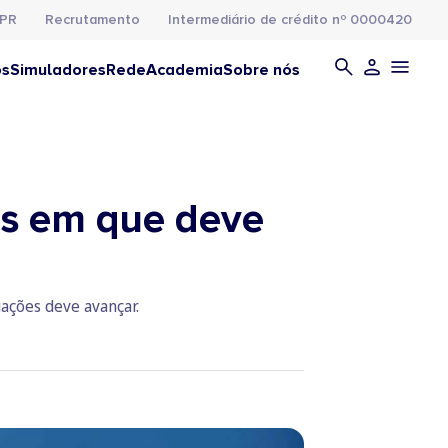
PR
Recrutamento
Intermediário de crédito nº 0000420
os
Simuladores
Rede
Academia
Sobre nós
es em que deve
uações deve avançar.