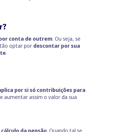
r?
 por conta de outrem
. Ou seja, se
tão optar por
descontar por sua
te
.
lica por si só contribuições para
s e aumentar assim o valor da sua
 cálculo da pensão
. Quando tal se