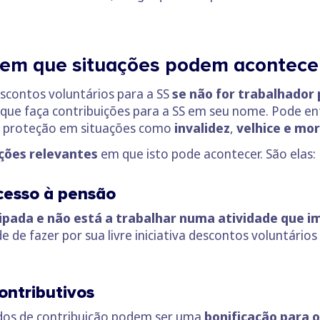
, em que situações podem acontece
escontos voluntários para a SS
se não for trabalhador
ue faça contribuições para a SS em seu nome. Pode en
ua proteção em situações como
invalidez
,
velhice
e
mor
ções relevantes
em que isto pode acontecer. São elas:
cesso à pensão
pada e não está a trabalhar numa atividade que imp
e de fazer por sua livre iniciativa descontos voluntário
ontributivos
dos de contribuição podem ser uma
bonificação para o