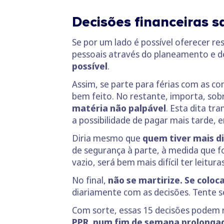
Decisões financeiras 
Se por um lado é possível oferecer res
pessoais através do planeamento e 
possível
.
Assim, se parte para férias com as co
bem feito. No restante, importa, so
matéria não palpável
. Esta dita tr
a possibilidade de pagar mais tarde,
Diria mesmo que
quem tiver mais d
de segurança à parte, à medida que f
vazio, será bem mais difícil ter leitur
No final,
não se martirize. Se coloc
diariamente com as decisões. Tente se
Com sorte, essas 15 decisões podem r
PPR, num fim de semana prolonga