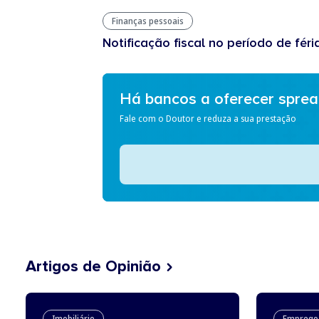
Finanças pessoais
Notificação fiscal no período de féri
Há bancos a oferecer spre
Fale com o Doutor e reduza a sua prestação
Artigos de Opinião
Imobiliário
Emprego