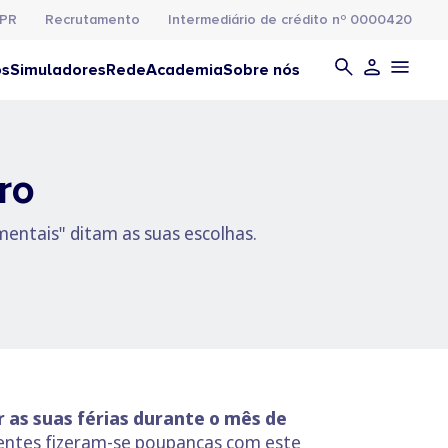
PR
Recrutamento
Intermediário de crédito nº 0000420
os
Simuladores
Rede
Academia
Sobre nós
ro
mentais" ditam as suas escolhas.
 as suas férias durante o mês de
identes fizeram-se poupanças com este