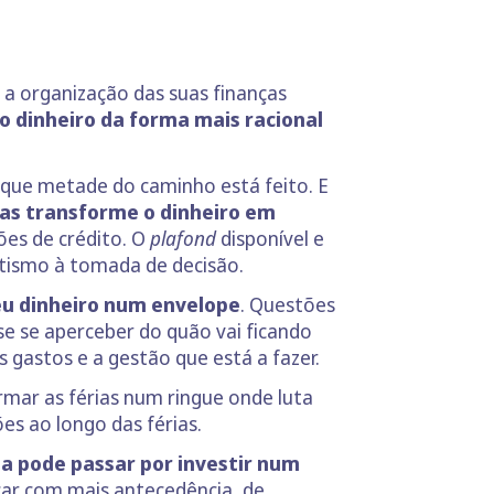
 a organização das suas finanças
o dinheiro da forma mais racional
r que metade do caminho está feito. E
ias transforme o dinheiro em
ões de crédito. O
plafond
disponível e
litismo à tomada de decisão.
eu dinheiro num envelope
. Questões
se se aperceber do quão vai ficando
os gastos e a gestão que está a fazer.
rmar as férias num ringue onde luta
ões ao longo das férias.
 pode passar por investir num
rcar com mais antecedência, de