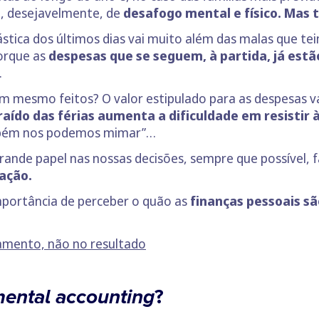
o, desejavelmente, de
desafogo mental e físico. Mas
nástica dos últimos dias vai muito além das malas que 
porque as
despesas que se seguem, à partida, já est
.
 mesmo feitos? O valor estipulado para as despesas va
aído das férias aumenta a dificuldade em resistir 
Também nos podemos mimar”…
de papel nas nossas decisões, sempre que possível, fa
ração.
portância de perceber o quão as
finanças pessoais s
mento, não no resultado
ental accounting
?