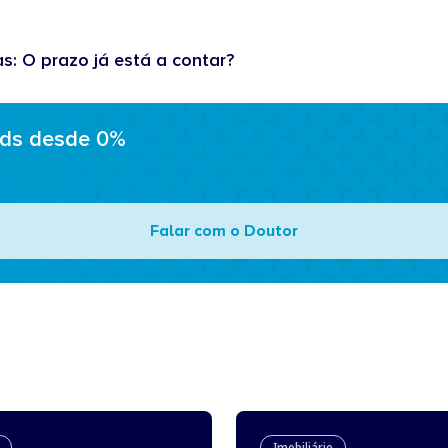
as: O prazo já está a contar?
ads desde 0%
Falar com o Doutor
Imobiliário