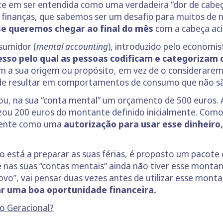
ste em ser entendida como uma verdadeira “dor de cabeç
finanças, que sabemos ser um desafio para muitos de
s se queremos chegar ao final do mês
com a cabeça aci
umidor (
mental accounting
), introduzido pelo economis
esso pelo qual as pessoas codificam e categorizam 
m a sua origem ou propósito, em vez de o considerare
de resultar em comportamentos de consumo que não são 
cou, na sua “conta mental” um orçamento de 500 euros. A
izou 200 euros do montante definido inicialmente. Como 
amente como uma
autorização para usar esse dinheiro
está a preparar as suas férias, é proposto um pacot
 nas suas “contas mentais” ainda não tiver esse montan
vo”, vai pensar duas vezes antes de utilizar esse monta
r uma boa oportunidade financeira.
io Geracional?