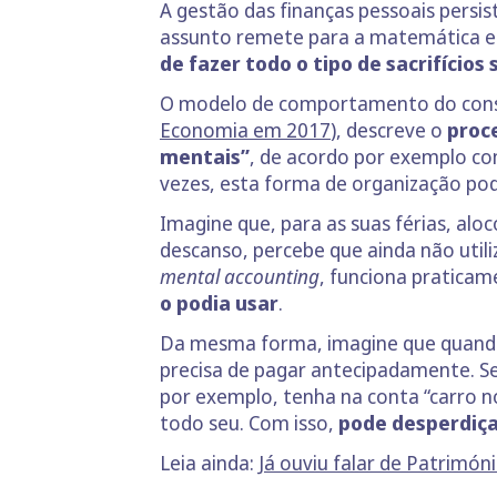
A gestão das finanças pessoais persi
assunto remete para a matemática e 
de fazer todo o tipo de sacrifício
O modelo de comportamento do cons
Economia em 2017
), descreve o
proc
mentais”
, de acordo por exemplo co
vezes, esta forma de organização po
Imagine que, para as suas férias, alo
descanso, percebe que ainda não util
mental accounting
, funciona pratic
o podia usar
.
Da mesma forma, imagine que quando 
precisa de pagar antecipadamente. Se
por exemplo, tenha na conta “carro no
todo seu. Com isso,
pode desperdiça
Leia ainda:
Já ouviu falar de Patrimón