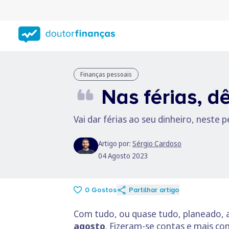
Saltar
para
conteúdo
principal
Finanças pessoais
Nas férias, d
Vai dar férias ao seu dinheiro, neste
Artigo por:
Sérgio Cardoso
04 Agosto 2023
0
Gostos
Partilhar artigo
Com tudo, ou quase tudo, planeado, 
agosto
. Fizeram-se contas e mais co