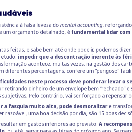
saudáveis
istência à falsa leveza do
mental accounting
, reforçando
de um orçamento detalhado, é
fundamental lidar com 
ntas feitas, e sabe bem até onde pode ir, podemos dize
bretudo,
impedir que a descontração inerente às fér
ansformação acontece, muitas vezes, na gestão dos cart
 em diferentes percentagens, confere um “perigoso” faci
ificuldades neste processo deve ponderar levar o s
or retirando dinheiro de um envelope bem “recheado” e 
as subjetivas. Pelo contrário, vai ser forçado a repensar 
ar a fasquia muito alta, pode desmoralizar
e transfo
r razoável, uma boa decisão por dia, são 15 boas decis
esultar em gastos inferiores ao previsto.
A recompensa
do
, ou até, servir para as férias do próximo ano. Se ma