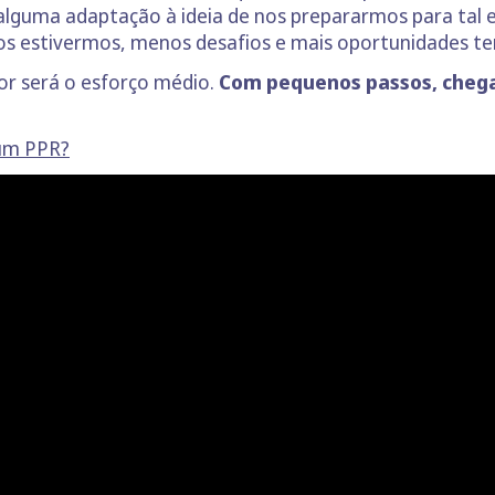
lguma adaptação à ideia de nos prepararmos para tal et
os estivermos, menos desafios e mais oportunidades t
r será o esforço médio.
Com pequenos passos, cheg
 um PPR?