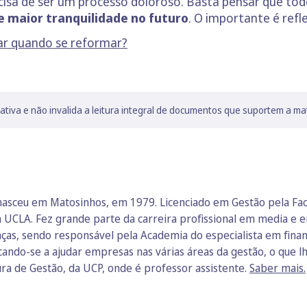
isa de ser um processo doloroso. Basta pensar que tod
e maior tranquilidade no futuro
. O importante é refle
sar quando se reformar?
lativa e não invalida a leitura integral de documentos que suportem a ma
nasceu em Matosinhos, em 1979. Licenciado em Gestão pela Fa
 UCLA. Fez grande parte da carreira profissional em media e e
ças, sendo responsável pela Academia do especialista em finan
icando-se a ajudar empresas nas várias áreas da gestão, o que 
ura de Gestão, da UCP, onde é professor assistente.
Saber mais.