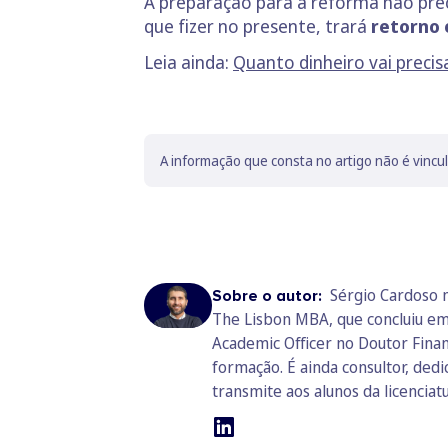
A preparação para a reforma não prec
que fizer no presente, trará
retorno 
Leia ainda:
Quanto dinheiro vai preci
A informação que consta no artigo não é vincu
Sérgio Cardoso 
Sobre o autor:
The Lisbon MBA, que concluiu em
Academic Officer no Doutor Finan
formação. É ainda consultor, ded
transmite aos alunos da licenciat