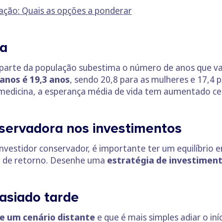
lação: Quais as opções a ponderar
da
parte da população subestima o número de anos que vai
anos é 19,3 anos
, sendo 20,8 para as mulheres e 17,4 
medicina, a esperança média de vida tem aumentado cer
servadora nos investimentos
investidor conservador, é importante ter um equilíbrio 
l de retorno. Desenhe uma
estratégia de investiment
siado tarde
e um cenário distante
e que é mais simples adiar o in