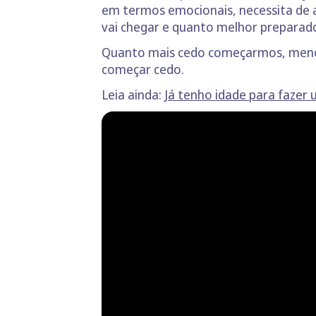
em termos emocionais, necessita de a
vai chegar e quanto melhor preparad
Quanto mais cedo começarmos, meno
começar cedo.
Leia ainda:
Já tenho idade para fazer