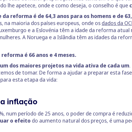
ndo lhe apetece, onde e como deseja, o conselho é que
c
e da reforma é de 64,3 anos para os homens e de 63
s, na maioria dos países europeus, onde os
dados da O
Luxemburgo e a Eslovénia têm a idade da reforma atual m
lheres. A Noruega e a Islândia têm as idades da reform
a reforma é 66 anos e 4 meses.
um dos maiores projetos na vida ativa de cada um
.
temos de tomar. De forma a ajudar a preparar esta fase
 para esta etapa da vida:
a inflação
%, num período de 25 anos, o poder de compra é reduz
uar o efeito
do aumento natural dos preços, é uma pe