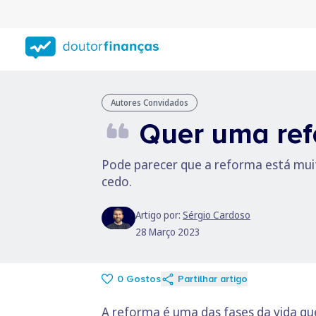
Saltar
para
conteúdo
principal
Autores Convidados
Quer uma refo
Pode parecer que a reforma está mui
cedo.
Artigo por:
Sérgio Cardoso
28 Março 2023
0
Gostos
Partilhar artigo
A reforma é uma das fases da vida q