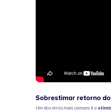
Sobrestimar retorno do
Um dos erros mais comuns é o
otimi