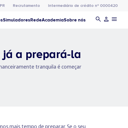
PR
Recrutamento
Intermediário de crédito nº 0000420
os
Simuladores
Rede
Academia
Sobre nós
já a prepará-la
inanceiramente tranquila é começar
mos mais tempo de preparar. Se o seu