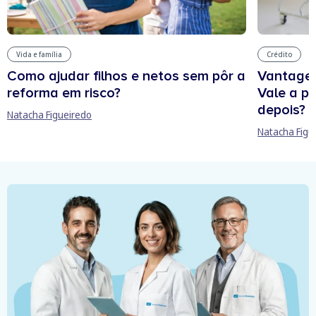
Vida e família
Crédito
Como ajudar filhos e netos sem pôr a
Vantagen
reforma em risco?
Vale a p
depois?
Natacha Figueiredo
Natacha Figu