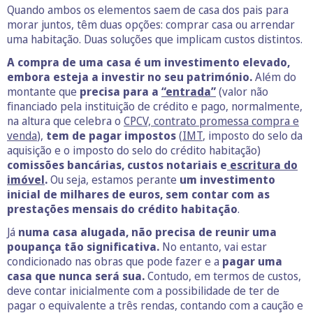
Quando ambos os elementos saem de casa dos pais para
morar juntos, têm duas opções: comprar casa ou arrendar
uma habitação. Duas soluções que implicam custos distintos.
A compra de uma casa é um investimento elevado,
embora esteja a investir no seu património.
Além do
montante que
precisa para a
“entrada”
(valor não
financiado pela instituição de crédito e pago, normalmente,
na altura que celebra o
CPCV, contrato promessa compra e
venda
),
tem de pagar impostos
(
IMT
, imposto do selo da
aquisição e o imposto do selo do crédito habitação)
comissões bancárias, custos notariais e
escritura do
imóvel
.
Ou seja, estamos perante
um investimento
inicial de milhares de euros, sem contar com as
prestações mensais do crédito habitação
.
Já
numa casa alugada, não precisa de reunir uma
poupança tão significativa.
No entanto, vai estar
condicionado nas obras que pode fazer e a
pagar uma
casa que nunca será sua.
Contudo, em termos de custos,
deve contar inicialmente com a possibilidade de ter de
pagar o equivalente a três rendas, contando com a caução e