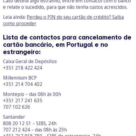
Caso detete algo estranho, entre em contacto com o banco
e relate o sucedido, para que não tenha custos acrescidos.
Leia ainda:
Perdeu o PIN do seu cartão de crédito? Saiba
como proceder
Lista de contactos para cancelamento de
cartão bancário, em Portugal e no
estrangeiro:
Caixa Geral de Depósitos
+351 218 422 424
Millennium BCP
+351 214 704 402
Montepio – das 08h às 00h
+351 217 241 635
707 102 626
Santander
808 20 12 51 – SIBS, 24h
707 212 424 – das 08h às 23h
+351 217 918 780 – SIBS do estrangeiro, 24h