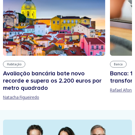
Habitação
Banca
Avaliação bancária bate novo
Banca: 15
recorde e supera os 2.200 euros por
transfor
metro quadrado
Rafael Afons
Natacha Figueiredo